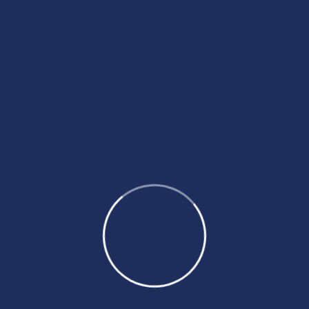
Realizar cotización & Pagar
Una vez conozcamos tus necesidades
individuales, te brindaremos la cotización
personalizada del servicio solicitado.
Posteriormente, puedes realizar el pago,
usando el método preferido.
Solicitar Cotización de Procesos Mexicanos
Verificación y autenticación
s
Comprobamos que cada trámite se haya
un
completado correctamente y, en caso de
d